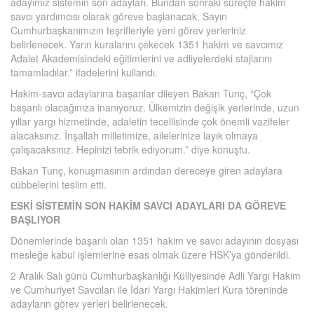
adayımız sistemin son adayları. Bundan sonraki süreçte hakim
savcı yardımcısı olarak göreve başlanacak. Sayın
Cumhurbaşkanımızın teşrifleriyle yeni görev yerleriniz
belirlenecek. Yarın kuralarını çekecek 1351 hakim ve savcımız
Adalet Akademisindeki eğitimlerini ve adliyelerdeki stajlarını
tamamladılar.” ifadelerini kullandı.
Hakim-savcı adaylarına başarılar dileyen Bakan Tunç, “Çok
başarılı olacağınıza inanıyoruz. Ülkemizin değişik yerlerinde, uzun
yıllar yargı hizmetinde, adaletin tecellisinde çok önemli vazifeler
alacaksınız. İnşallah milletimize, ailelerinize layık olmaya
çalışacaksınız. Hepinizi tebrik ediyorum.” diye konuştu.
Bakan Tunç, konuşmasının ardından dereceye giren adaylara
cübbelerini teslim etti.
ESKİ SİSTEMİN SON HAKİM SAVCI ADAYLARI DA GÖREVE
BAŞLIYOR
Dönemlerinde başarılı olan 1351 hakim ve savcı adayının dosyası
mesleğe kabul işlemlerine esas olmak üzere HSK’ya gönderildi.
2 Aralık Salı günü Cumhurbaşkanlığı Külliyesinde Adli Yargı Hakim
ve Cumhuriyet Savcıları ile İdari Yargı Hakimleri Kura töreninde
adayların görev yerleri belirlenecek.