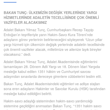
BAKAN TUNÇ: ÜLKEMİZİN DEĞİŞİK YERLERİNDE YARGI
HİZMETLERİNDE ADALETİN TECELLİSİNDE ÇOK ÖNEMLİ
VAZİFELER ALACAKSINIZ
Adalet Bakanı Yılmaz Tunç, Cumhurbaşkanı Recep Tayyip
Erdoğan’ın teşrifleriyle yarın Hakim-Savcı Kura Töreni’nde
adayların görev yerlerinin belirleneceğini söyleyerek “Uzun yıllar
yargı hizmeti için ülkemizin değişik yerlerinde adaletin tecellisinde
çok önemli vazifeler alacak, milletimize ve ailenize layık bireyler
olacaksınız.” dedi.
Adalet Bakanı Yılmaz Tunç, Adalet Akademisinde eğitimlerini
tamamlayan 28. Dönem Adli Yargı ve 18. Dönem İdari Yargıda
mesleğe kabul edilen 1351 hâkim ve Cumhuriyet savcısı
adayından sınavlarda dereceye girenlere cübbelerini teslim etti.
Bakan Tunç, Adalet Akademisindeki eğitimleri ve adliye stajları
sona eren adayların Hakimler ve Savcılar Kurulu (HSK) tarafından
mesleğe kabul edildiğini belirtti.
Hakim-savcı adaylığı sisteminden hakim-savcı yardımcılığı
sistemine geçildiğini anımsatan Bakan Tunç, “1351 hakim savcı