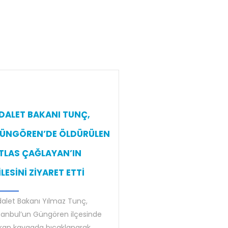
DALET BAKANI TUNÇ,
ÜNGÖREN’DE ÖLDÜRÜLEN
TLAS ÇAĞLAYAN’IN
İLESİNİ ZİYARET ETTİ
alet Bakanı Yılmaz Tunç,
tanbul’un Güngören ilçesinde
kan kavgada bıçaklanarak