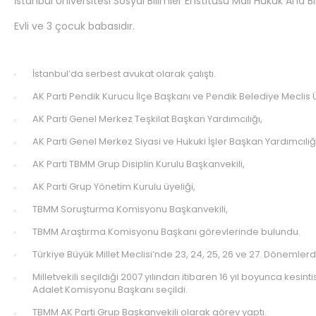
İstanbul Üniversitesi Sosyal Bilimler Enstitüsü Mali Hukuk Ana B
Evli ve 3 çocuk babasıdır.
İstanbul’da serbest avukat olarak çalıştı.
AK Parti Pendik Kurucu İlçe Başkanı ve Pendik Belediye Meclis 
AK Parti Genel Merkez Teşkilat Başkan Yardımcılığı,
AK Parti Genel Merkez Siyasi ve Hukuki İşler Başkan Yardımcılığı
AK Parti TBMM Grup Disiplin Kurulu Başkanvekili,
AK Parti Grup Yönetim Kurulu üyeliği,
TBMM Soruşturma Komisyonu Başkanvekili,
TBMM Araştırma Komisyonu Başkanı görevlerinde bulundu.
Türkiye Büyük Millet Meclisi’nde 23, 24, 25, 26 ve 27. Dönemlerde
Milletvekili seçildiği 2007 yılından itibaren 16 yıl boyunca ke
Adalet Komisyonu Başkanı seçildi.
TBMM AK Parti Grup Başkanvekili olarak görev yaptı.