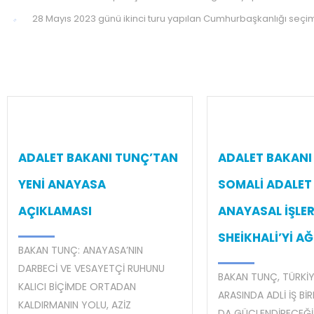
28 Mayıs 2023 günü ikinci turu yapılan Cumhurbaşkanlığı seçi
ADALET BAKANI TUNÇ’TAN
ADALET BAKANI
YENİ ANAYASA
SOMALİ ADALET
AÇIKLAMASI
ANAYASAL İŞLE
SHEİKHALİ’Yİ AĞ
BAKAN TUNÇ: ANAYASA’NIN
DARBECİ VE VESAYETÇİ RUHUNU
BAKAN TUNÇ, TÜRKİY
KALICI BİÇİMDE ORTADAN
ARASINDA ADLİ İŞ BİR
KALDIRMANIN YOLU, AZİZ
DA GÜÇLENDİRECEĞİ