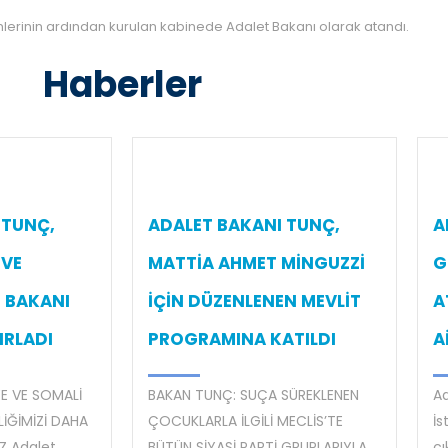
mlerinin ardından kurulan kabinede Adalet Bakanı olarak atandı.
Haberler
 TUNÇ,
ADALET BAKANI TUNÇ,
A
 VE
MATTİA AHMET MİNGUZZİ
G
R BAKANI
İÇİN DÜZENLENEN MEVLİT
A
IRLADI
PROGRAMINA KATILDI
A
E VE SOMALİ
BAKAN TUNÇ: SUÇA SÜREKLENEN
Ad
LİĞİMİZİ DAHA
ÇOCUKLARLA İLGİLİ MECLİS’TE
İs
Z Adalet
BÜTÜN SİYASİ PARTİ GRUPLARIYLA
çı