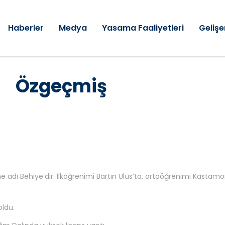
Haberler
Medya
Yasama Faaliyetleri
Gelişe
Özgeçmiş
 anne adı Behiye’dir. İlköğrenimi Bartın Ulus’ta, ortaöğrenimi Kast
oldu.