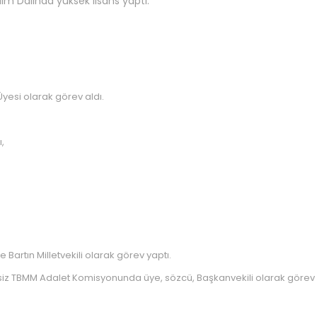
ilim Dalında yüksek lisans yaptı.
Üyesi olarak görev aldı.
,
 Bartın Milletvekili olarak görev yaptı.
sintisiz TBMM Adalet Komisyonunda üye, sözcü, Başkanvekili olarak göre