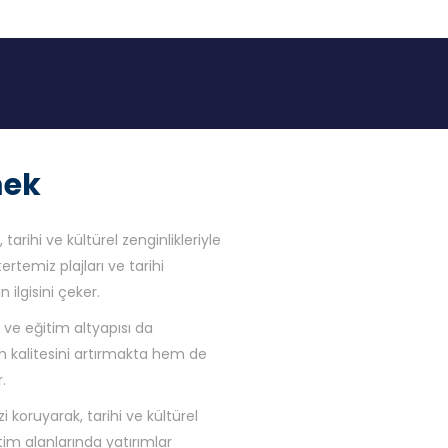
mek
 tarihi ve kültürel zenginlikleriyle
ertemiz plajları ve tarihi
 ilgisini çeker.
k ve eğitim altyapısı da
m kalitesini artırmakta hem de
.
zi koruyarak, tarihi ve kültürel
tim alanlarında yatırımlar