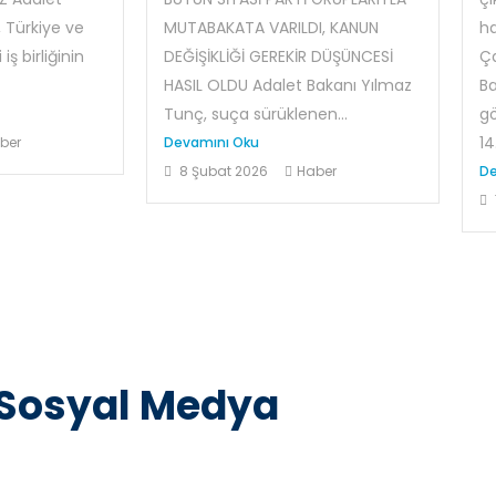
 Türkiye ve
MUTABAKATA VARILDI, KANUN
ha
iş birliğinin
DEĞİŞİKLİĞİ GEREKİR DÜŞÜNCESİ
Ça
HASIL OLDU Adalet Bakanı Yılmaz
Ba
Tunç, suça sürüklenen...
g
14.
ber
Devamını Oku
8 Şubat 2026
Haber
De
Sosyal Medya