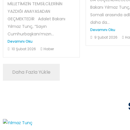
MİLLETİMİZİN TEMSİLCİLERİNİN
Bakanı Yılmaz Tunç,
YAZDIĞI ANAYASADAN
Somali arasında adli 
GEÇMEKTEDİR Adalet Bakanı
daha da...
Yılmaz Tunç, “Sayın
Devamını Oku
Cumhurbaşkanı’mızın...
9 Şubat 2026
Ha
Devamını Oku
10 Şubat 2026
Haber
Daha Fazla Yükle