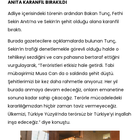
ANITA KARANFİL BIRAKILDI
Adliye içerisindeki törenin ardından Bakan Tunç, Fethi
Sekin Anıtı’na ve Sekin’in şehit olduğu alana karanfil
bıraktı.
Burada gazetecilere açıklamalarda bulunan Tunç,
Sekin’in trafiği denetlemekle görevli olduğu halde o
tehlikeyi sezdiğini ve canı pahasına bertaraf ettiğini
vurgulayarak, “Teröristleri etkisiz hale getirdi. Tabi
mübaşirimiz Musa Can da o saldırıda şehit düştü.
Şehitlerimizi bir kez daha rahmetle anıyoruz. Her yıl
burada anmaya devam edeceğiz, onların emanetine
sonuna kadar sahip çıkacağız. Terörle mücadeledeki
kararlılığımızdan hiçbir zaman taviz vermeyeceğiz.
Ülkemizi, Türkiye Yüzyılı’nda terörsüz bir Türkiye’yi inşallah
inşa edeceğiz.” diye konuştu.