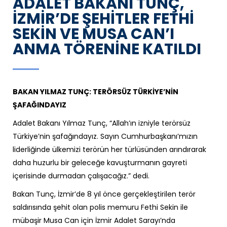
ADALET BAKANI TUNÇ,
İZMİR’DE ŞEHİTLER FETHİ
SEKİN VE MUSA CAN’I
ANMA TÖRENİNE KATILDI
BAKAN YILMAZ TUNÇ: TERÖRSÜZ TÜRKİYE’NİN
ŞAFAĞINDAYIZ
Adalet Bakanı Yılmaz Tunç, “Allah’ın izniyle terörsüz
Türkiye’nin şafağındayız. Sayın Cumhurbaşkanı’mızın
liderliğinde ülkemizi terörün her türlüsünden arındırarak
daha huzurlu bir geleceğe kavuşturmanın gayreti
içerisinde durmadan çalışacağız.” dedi.
Bakan Tunç, İzmir’de 8 yıl önce gerçekleştirilen terör
saldırısında şehit olan polis memuru Fethi Sekin ile
mübaşir Musa Can için İzmir Adalet Sarayı’nda